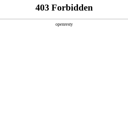
产品及服务
行业解决方案
合作伙伴
投资者关系
新大会 ，分享AI+商业地产的场景实践与
2025 / 12 / 09
大会在上海成功举办。大会以“智创未来与卓越同行”为主题，设置技术、品
、内容丰富的交流平台。blb百乐博数码携旗下自研的blb百乐博问学平台
业转型的创新发展路径。