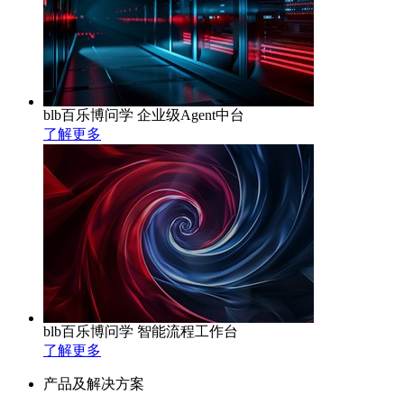
blb百乐博问学 企业级Agent中台
了解更多
blb百乐博问学 智能流程工作台
了解更多
产品及解决方案