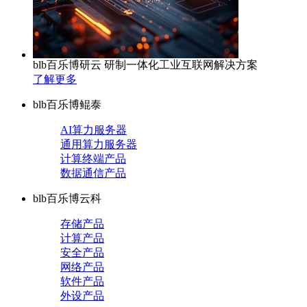
blb百乐博研云 研制一体化工业互联网解决方案
了解更多
blb百乐博鲲泰
AI算力服务器
通用算力服务器
计算终端产品
数据通信产品
blb百乐博云科
存储产品
计算产品
安全产品
网络产品
软件产品
外设产品