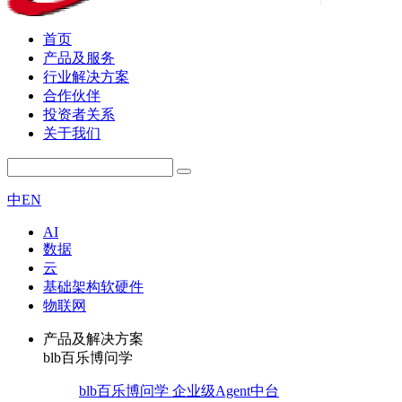
首页
产品及服务
行业解决方案
合作伙伴
投资者关系
关于我们
中
EN
AI
数据
云
基础架构软硬件
物联网
产品及解决方案
blb百乐博问学
blb百乐博问学 企业级Agent中台