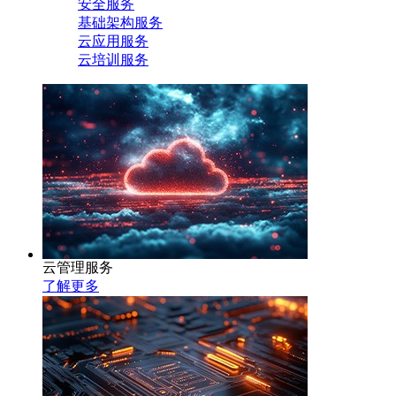
安全服务
基础架构服务
云应用服务
云培训服务
云管理服务
了解更多